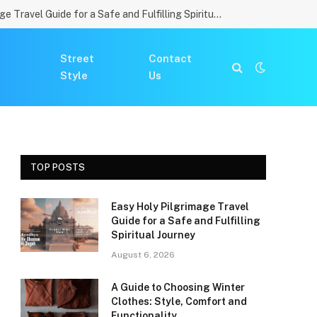
Easy Holy Pilgrimage Travel Guide for a Safe and Fulfilling Spiritual Journey
Street
Contact
Style
Us
TOP POSTS
Easy Holy Pilgrimage Travel
Guide for a Safe and Fulfilling
Spiritual Journey
August 6, 2026
A Guide to Choosing Winter
Clothes: Style, Comfort and
Functionality