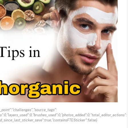
y_point":"challenges","source_tags":
ns":0,"layers_used":0,"brushes_used":0,"photos_added":0,"total_editor_actions":
ited_since_last_sticker_save":true,"containsFTESticker":false}