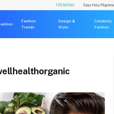
TRENDING
Fashion
Design &
Celebrity
Fashion
Trends
Style
Fashion
wellhealthorganic