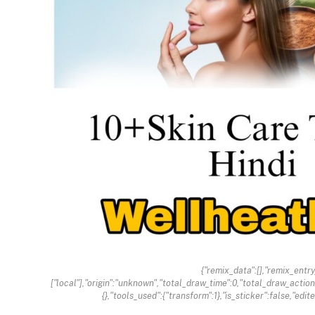
{"remix_data":[],"remix_entr
["local"],"origin":"unknown","total_draw_time":0,"total_draw_actio
{},"tools_used":{"transform":1},"is_sticker":false,"ed