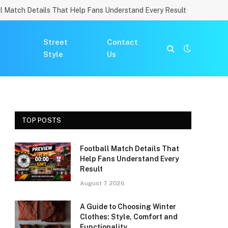
l Match Details That Help Fans Understand Every Result
Street
Contact
Style
Us
TOP POSTS
Football Match Details That
Help Fans Understand Every
Result
August 7, 2026
A Guide to Choosing Winter
Clothes: Style, Comfort and
Functionality