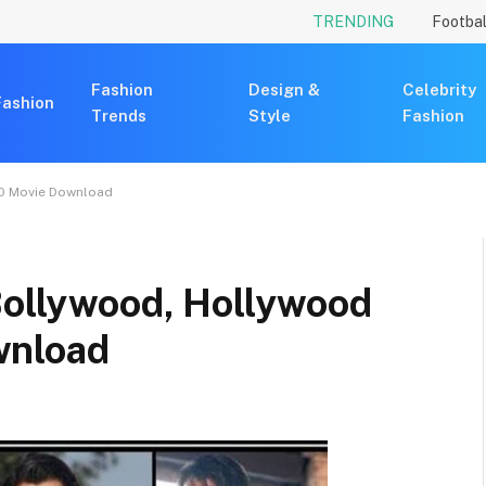
TRENDING
Footbal
Fashion
Design &
Celebrity
Fashion
Trends
Style
Fashion
20 Movie Download
 Bollywood, Hollywood
wnload