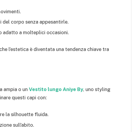
movimenti.
i del corpo senza appesantirle.
o adatto a molteplici occasioni.
 che l’estetica è diventata una tendenza chiave tra
na ampia o un
Vestito lungo Aniye By
, uno styling
nare questi capi con:
e la silhouette fluida.
ione sull’abito.