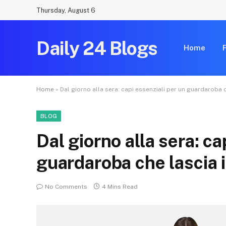
Thursday, August 6
Daily 24 Blogs
Home
Home
»
Dal giorno alla sera: capi essenziali per un guardaroba 
BLOG
Dal giorno alla sera: ca
guardaroba che lascia 
No Comments
4 Mins Read