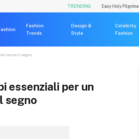
TRENDING
Fashion
Design &
Celebrity
Fashion
Trends
Style
Fashion
che lascia il segno
pi essenziali per un
il segno