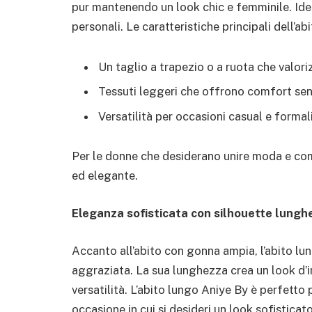
pur mantenendo un look chic e femminile. Ideale 
personali. Le caratteristiche principali dell’
Un taglio a trapezio o a ruota che valoriz
Tessuti leggeri che offrono comfort senz
Versatilità per occasioni casual e formali
Per le donne che desiderano unire moda e com
ed elegante.
Eleganza sofisticata con silhouette lungh
Accanto all’abito con gonna ampia, l’abito lu
aggraziata. La sua lunghezza crea un look d
versatilità. L’abito lungo Aniye By è perfetto 
occasione in cui si desideri un look sofistica