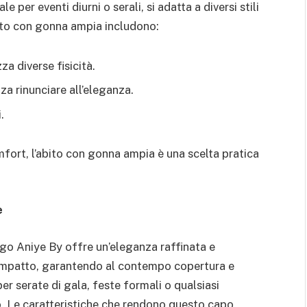
per eventi diurni o serali, si adatta a diversi stili
abito con gonna ampia includono:
za diverse fisicità.
a rinunciare all’eleganza.
.
fort, l’abito con gonna ampia è una scelta pratica
e
ngo Aniye By offre un’eleganza raffinata e
’impatto, garantendo al contempo copertura e
per serate di gala, feste formali o qualsiasi
to. Le caratteristiche che rendono questo capo