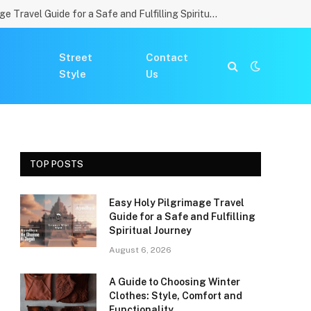
Easy Holy Pilgrimage Travel Guide for a Safe and Fulfilling Spiritual Journey
Street
Contact
Style
Us
TOP POSTS
Easy Holy Pilgrimage Travel
Guide for a Safe and Fulfilling
Spiritual Journey
August 6, 2026
A Guide to Choosing Winter
Clothes: Style, Comfort and
Functionality